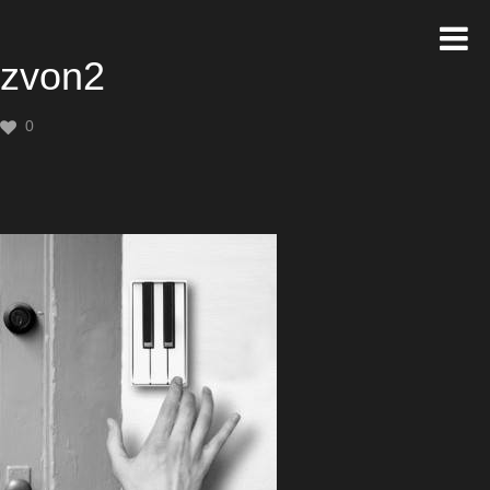
zvon2
0