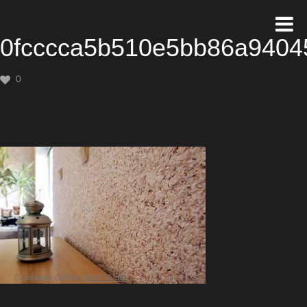
0fcccca5b510e5bb86a940
0
Создание сайта
Artex Media