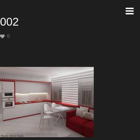
002
0
Создание сайта
Artex Media