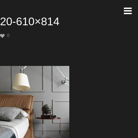
20-610×814
0