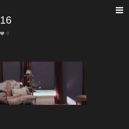
16
0
Создание сайта
Artex Media