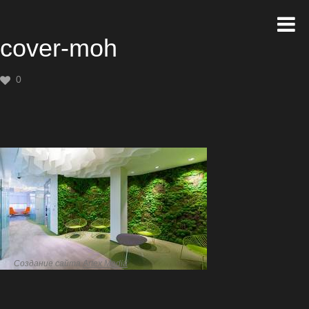
cover-moh
0
Создание сайта
Artex Media