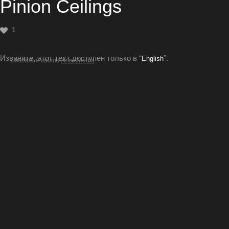
Pinion Ceilings
1
Извините, этот техт доступен только в “
”.
English
Создание сайта
Artex Media