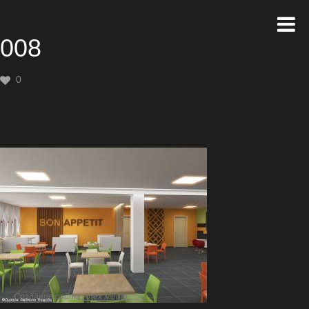
008
0
Создание сайта
Artex Media