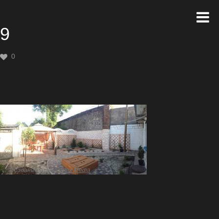
9
0
Создание сайта
Artex Media