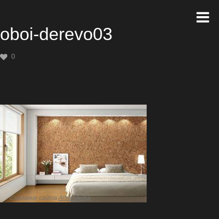
oboi-derevo03
0
Создание сайта
Artex Media