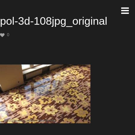
pol-3d-108jpg_original
0
Создание сайта
Artex Media