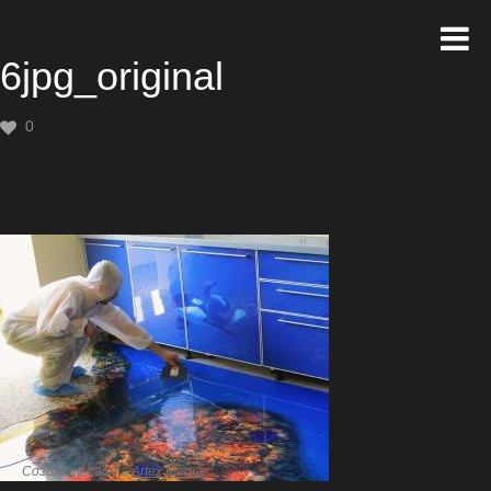
6jpg_original
0
Создание сайта
Artex Media