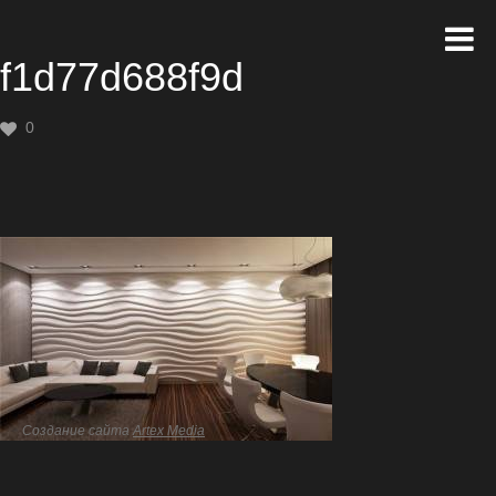
f1d77d688f9d
0
Создание сайта
Artex Media