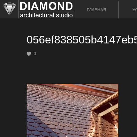
ГЛАВНАЯ
У
056ef838505b4147eb
0