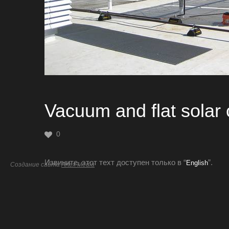
Vacuum and flat solar
0
Извините, этот техт доступен только в “
”.
English
Создание сайта
Artex Media