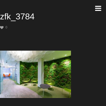
zfk_3784
0
Создание сайта
Artex Media