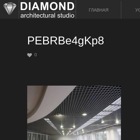
ГЛАВНАЯ
У
PEBRBe4gKp8
0