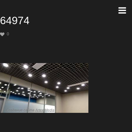
64974
0
Создание сайта
Artex Media