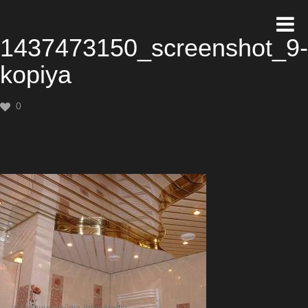
1437473150_screenshot_9-
kopiya
0