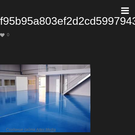
f95b95a803ef2d2cd5997943
0
Создание сайта
Artex Media