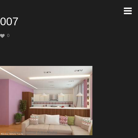
007
0
Создание сайта
Artex Media