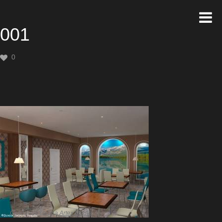
001
0
Создание сайта
Artex Media