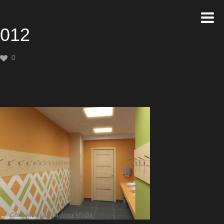
012
0
Создание сайта
Artex Media