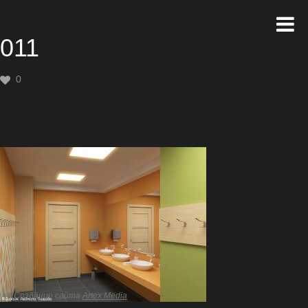
011
0
Создание сайта
Artex Media