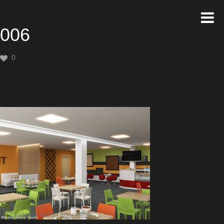
006
0
Создание сайта
Artex Media