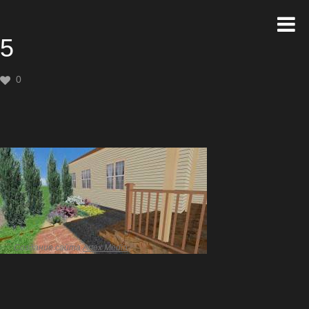
5
0
Создание сайта
Artex Media