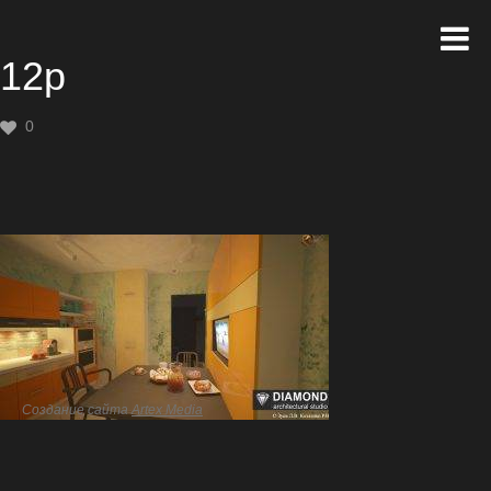
12р
0
Создание сайта
Artex Media