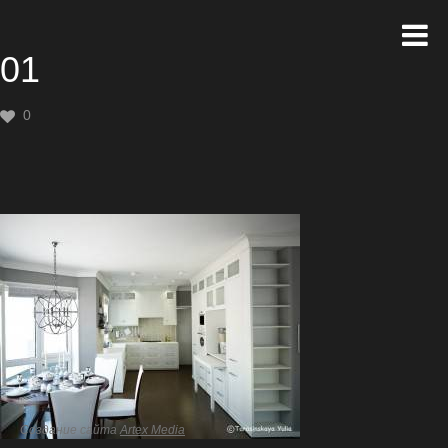
01
0
Создание сайта
Artex Media