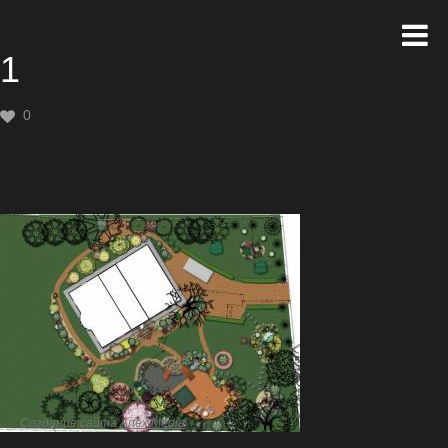
1
0
Создание сайта
Artex Media