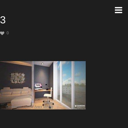
3
0
Создание сайта
Artex Media