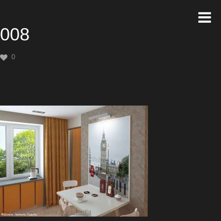
008
0
Создание сайта
Artex Media