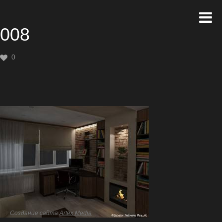
008
0
Создание сайта
Artex Media