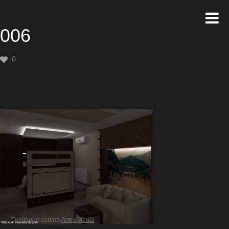
006
0
Создание сайта
Artex Media