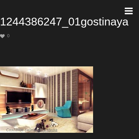
1244386247_01gostinaya
0
Создание сайта
Artex Media