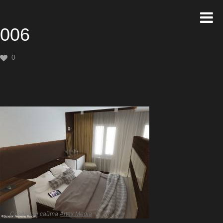
006
0
Создание сайта
Artex Media