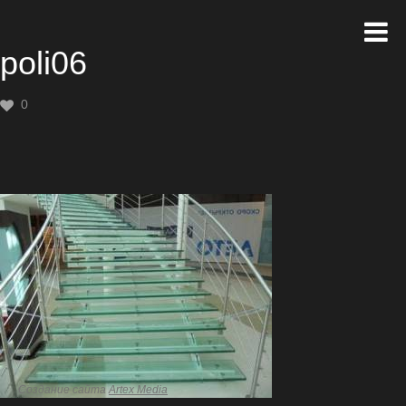
poli06
0
Создание сайта
Artex Media