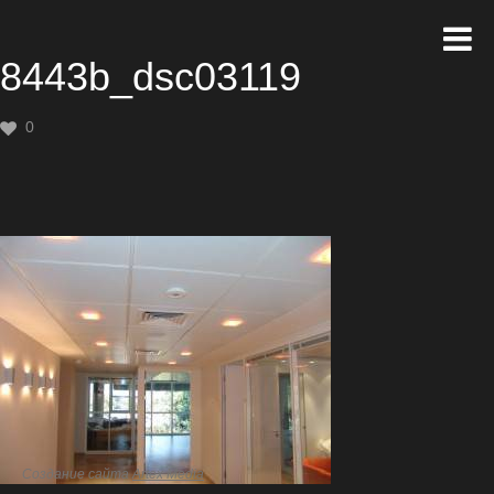
8443b_dsc03119
0
Создание сайта
Artex Media