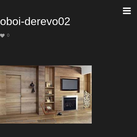
oboi-derevo02
0
Создание сайта
Artex Media