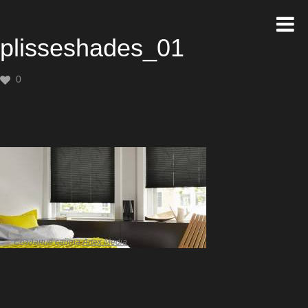
plisseshades_01
0
Создание сайта
Artex Media