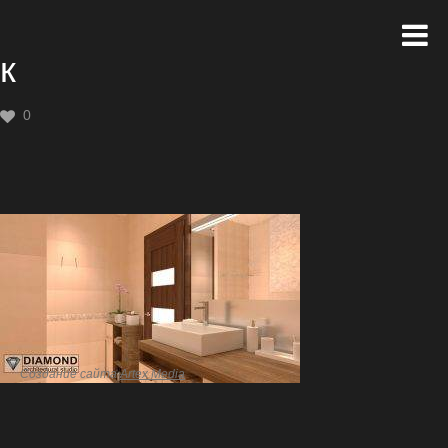
к
0
Создание сайта
Artex Media