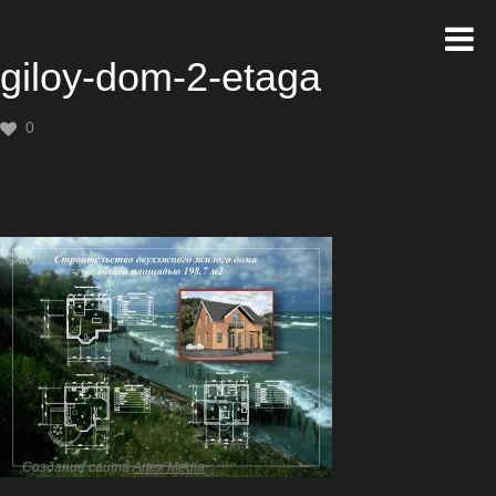
giloy-dom-2-etaga
0
Создание сайта
Artex Media