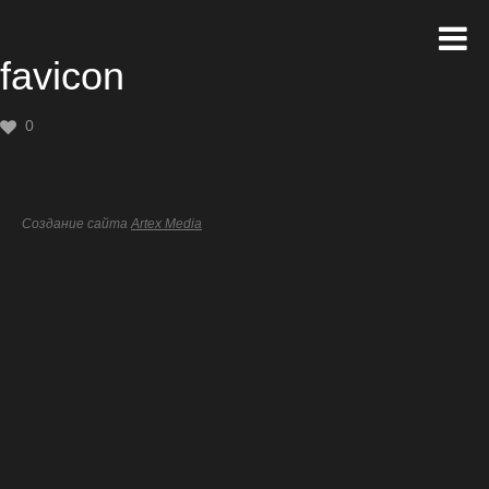
favicon
0
Создание сайта
Artex Media