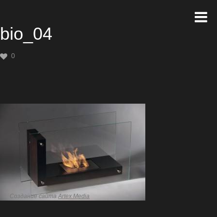
bio_04
0
Создание сайта
Artex Media