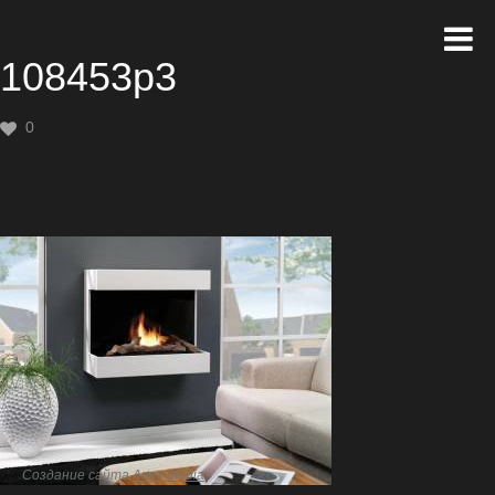
108453p3
0
Создание сайта
Artex Media