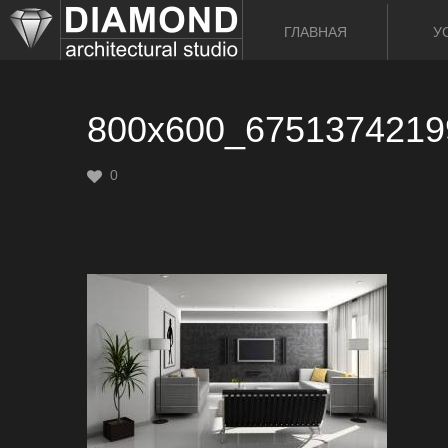
ГЛАВНАЯ
У
800x600_6751374219
0