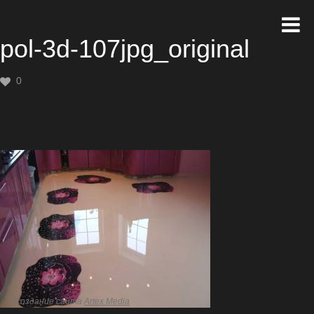
pol-3d-107jpg_original
0
Создание сайта
Artex Media