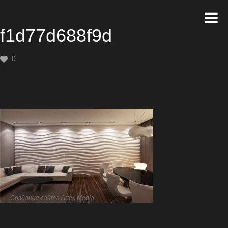
f1d77d688f9d
0
Создание сайта
Artex Media